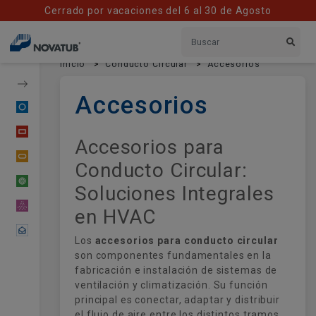
Cerrado por vacaciones del 6 al 30 de Agosto
Inicio
Conducto Circular
Accesorios
Accesorios
Conducto Circular
Conducto Rectangular
Accesorios para
Conducto Oval
Conducto Circular:
Tubería Flexible
Soluciones Integrales
Material Difusor
en HVAC
Contactar
Los
accesorios para conducto circular
son componentes fundamentales en la
fabricación e instalación de sistemas de
ventilación y climatización. Su función
principal es conectar, adaptar y distribuir
el flujo de aire entre los distintos tramos