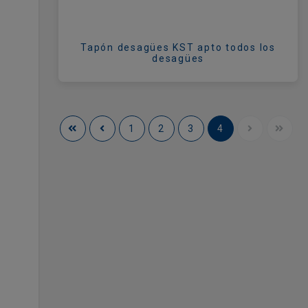
Tapón desagües KST apto todos los
desagües
1
2
3
4