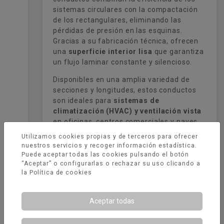
sistemas circulares con la compactación
de los rectangulares, eliminando las
pérdidas de presión en las esquinas.
Gracias a su fabricación técnica, ofrecen
una
superficie interior lisa
que garantiza
un flujo laminar constante y silencioso.
Disponibles en una amplia variedad de
secciones y longitudes, estos conductos
son ideales para
sistemas de
climatización (HVAC) y ventilación vista
en oficinas, centros comerciales y naves
industriales. Su estructura reforzada
Utilizamos cookies propias y de terceros para ofrecer
proporciona una excelente rigidez frente a
nuestros servicios y recoger información estadística.
presiones elevadas, asegurando una
Puede aceptar todas las cookies pulsando el botón
estanqueidad duradera
y una reducción
“Aceptar” o configurarlas o rechazar su uso clicando a
la
Política de cookies
en los costes de operación gracias a su
alta eficiencia energética.
Aceptar todas