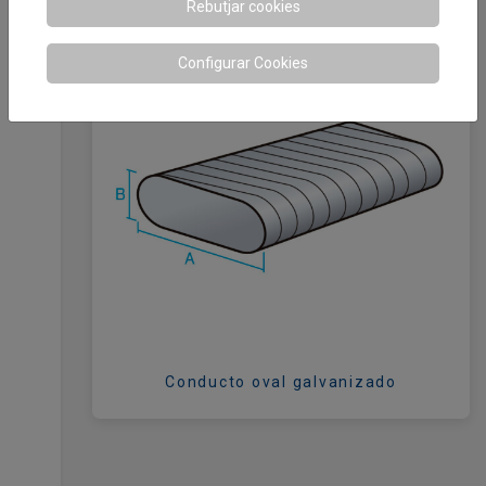
Rebutjar cookies
Configurar Cookies
Conducto oval galvanizado