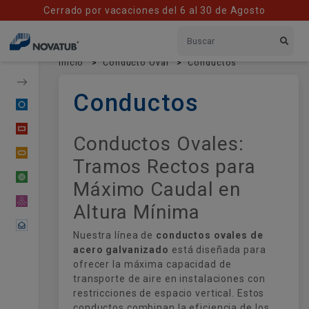
Cerrado por vacaciones del 6 al 30 de Agosto
Inicio
Conducto Oval
Conductos
Conductos
Conducto Circular
Conducto Rectangular
Conductos Ovales:
Conducto Oval
Tramos Rectos para
Tubería Flexible
Máximo Caudal en
Material Difusor
Altura Mínima
Contactar
Nuestra línea de
conductos ovales de
acero galvanizado
está diseñada para
ofrecer la máxima capacidad de
transporte de aire en instalaciones con
restricciones de espacio vertical. Estos
conductos combinan la eficiencia de los