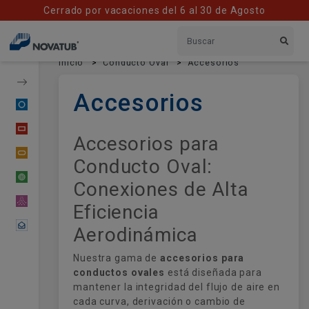
Cerrado por vacaciones del 6 al 30 de Agosto
Inicio
Conducto Oval
Accesorios
Accesorios
Conducto Circular
Conducto Rectangular
Accesorios para
Conducto Oval
Conducto Oval:
Tubería Flexible
Conexiones de Alta
Material Difusor
Eficiencia
Contactar
Aerodinámica
Nuestra gama de
accesorios para
conductos ovales
está diseñada para
mantener la integridad del flujo de aire en
cada curva, derivación o cambio de