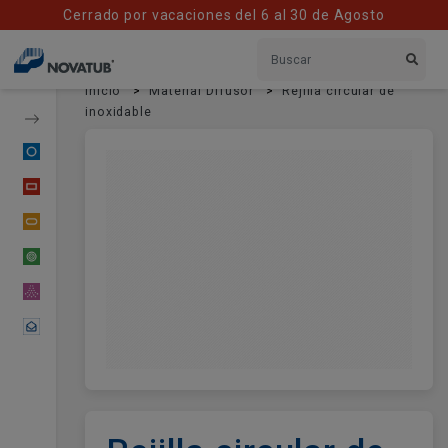
Cerrado por vacaciones del 6 al 30 de Agosto
Inicio
Material Difusor
Rejilla circular de
inoxidable
Conducto Circular
Conducto Rectangular
Conducto Oval
Tubería Flexible
Material Difusor
Contactar