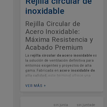
Rejilla circular de
inoxidable
Rejilla Circular de
Acero Inoxidable:
Máxima Resistencia y
Acabado Premium
La
rejilla circular de acero inoxidable
es
la solución de ventilación definitiva para
entornos exigentes y proyectos de alta
gama. Fabricada en
acero inoxidable de
alta calidad
, este terminal ofrece una
inmunidad total a la corrosión, lo que la
hace imprescindible en zonas costeras
VER MÁS +
con alta salinidad, ambientes industriales
corrosivos o áreas con estrictos requisitos
de higiene, como la industria alimentaria y
sin junta
sin juntade
laboratorios.