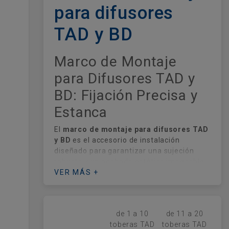
para difusores
TAD y BD
Marco de Montaje
para Difusores TAD y
BD: Fijación Precisa y
Estanca
El
marco de montaje para difusores TAD
y BD
es el accesorio de instalación
diseñado para garantizar una sujeción
robusta y un acabado estético impecable.
Este soporte es compatible con difusores
VER MÁS +
de
alta inducción (TAD)
y
bocas de disco
o extracción (BD)
, proporcionando la base
necesaria para un encaje perfecto en
de 1 a 10
de 11 a 20
techos continuos o modulares. Fabricado
toberas TAD
toberas TAD
en materiales de alta resistencia, su