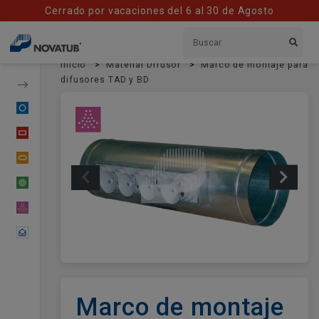
Cerrado por vacaciones del 6 al 30 de Agosto
Inicio
Material Difusor
Marco de montaje para
difusores TAD y BD
Conducto Circular
Conducto Rectangular
Conducto Oval
Tubería Flexible
Material Difusor
Contactar
Marco de montaje