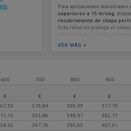
Para aplicaciones industriales 
superiores a 15 m/seg
, disp
recubrimiento de chapa perf
Este refuerzo protege el silenc
integridad del sistema a largo 
60%). Es la solución técnica pe
VER MÁS +
como oficinas, hospitales y lo
necesidades de cada proyecto.
600
700
800
900
€
€
€
€
267,35
279,84
303,99
317,79
311,13
323,86
348,97
362,77
354,92
367,76
392,63
407,61