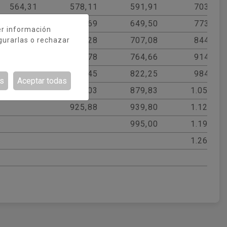
564,31
578,11
591,91
703,63
621,89
635,69
649,50
773,83
er información
679,48
693,28
707,08
844,38
gurarlas o rechazar
737,06
754,78
764,66
914,33
794,17
808,45
822,25
984,65
es
Aceptar todas
852,23
866,03
879,83
1.054,85
925,88
939,80
1.128,61
995,00
1.195,36
1.269,12