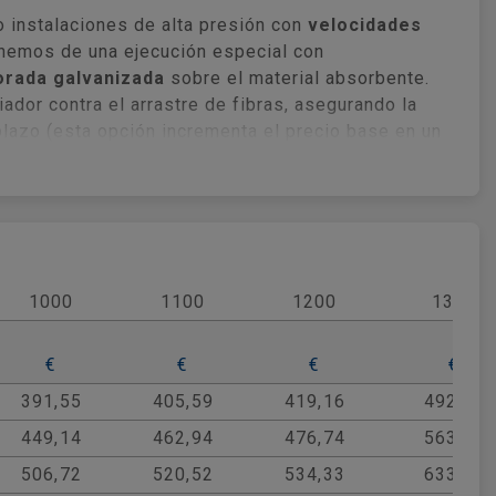
o instalaciones de alta presión con
velocidades
onemos de una ejecución especial con
orada galvanizada
sobre el material absorbente.
iador contra el arrastre de fibras, asegurando la
plazo (esta opción incrementa el precio base en un
rfecta para entornos que exigen el máximo silencio,
cales comerciales, adaptándose con precisión a las
1000
1100
1200
1300
€
€
€
€
391,55
405,59
419,16
492,92
449,14
462,94
476,74
563,12
506,72
520,52
534,33
633,44