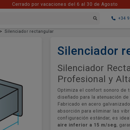
Cerrado por vacaciones del 6 al 30 de Agosto
+34 9
Silenciador rectangular
Silenciador r
Silenciador Rect
Profesional y Alt
Optimiza el confort sonoro de 
diseñado para la atenuación de 
Fabricado en acero galvanizado,
absorción para eliminar las vib
configuración estándar, es ide
aire inferior a 15 m/seg
, gara