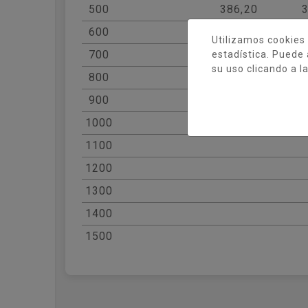
500
386,20
600
Utilizamos cookies 
700
estadística. Puede 
su uso clicando a l
800
900
1000
1100
1200
1300
1400
1500