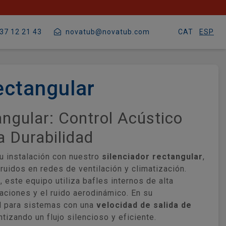
37 12 21 43
novatub@novatub.com
CAT
ESP
ectangular
angular: Control Acústico
a Durabilidad
tu instalación con nuestro
silenciador rectangular
,
ruidos en redes de ventilación y climatización.
 este equipo utiliza bafles internos de alta
raciones y el ruido aerodinámico. En su
al para sistemas con una
velocidad de salida de
ntizando un flujo silencioso y eficiente.