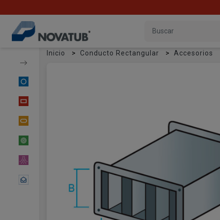
Inicio
Conducto Rectangular
Accesorios
Conducto Circular
Conducto Rectangular
Conducto Oval
Tubería Flexible
Material Difusor
Contactar