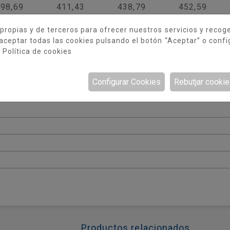
398,69
411,43
438,79
452,59
442,47
455,20
483,65
497,45
propias y de terceros para ofrecer nuestros servicios y recog
522,67
527,43
542,42
aceptar todas las cookies pulsando el botón “Aceptar” o confi
a
Política de cookies
573,59
587,27
632,24
Configurar Cookies
Rebutjar cooki
Productos relacionados