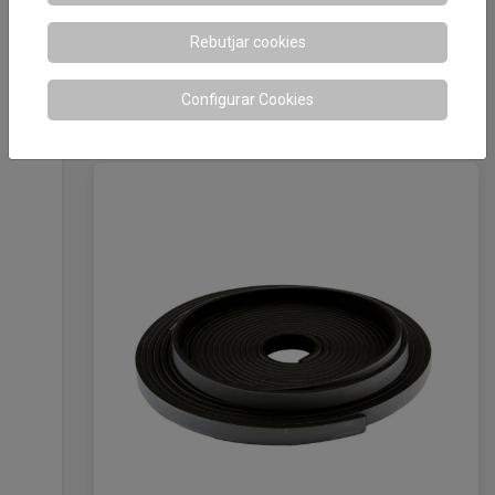
Rebutjar cookies
Aislamiento térmico adhesivo interior
o exterior
Configurar Cookies