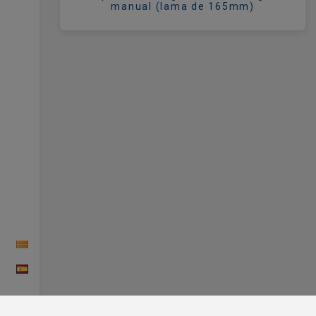
manual (lama de 165mm)
CAT
ESP