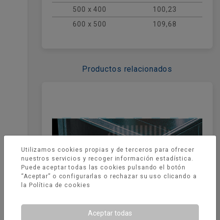
personalizadas,
consultar precios
500 x 400
100,23
directamente con nuestro equipo
comercial para obtener una solución
600 x 500
109,68
profesional a tu medida.
Productos relacionados
Utilizamos cookies propias y de terceros para ofrecer
nuestros servicios y recoger información estadística.
Puede aceptar todas las cookies pulsando el botón
“Aceptar” o configurarlas o rechazar su uso clicando a
la
Política de cookies
Aceptar todas