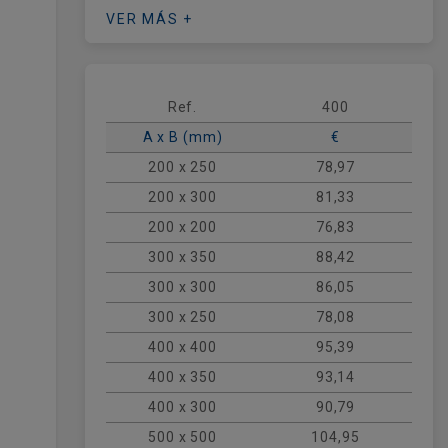
Asegura un mantenimiento eficiente de tu
VER MÁS +
red con nuestro
portafiltros rectangular
,
la estructura metálica diseñada
específicamente para alojar mantas
filtrantes plisadas en sistemas de
Ref.
400
ventilación. Fabricado en
acero
A x B (mm)
€
galvanizado de alta resistencia
, este
accesorio garantiza la correcta sujeción
200 x 250
78,97
del elemento filtrante, protegiendo los
200 x 300
81,33
equipos de climatización y mejorando la
200 x 200
76,83
calidad del aire interior.
300 x 350
88,42
Este producto se suministra con el
filtro
no incorporado
, permitiendo la libre
300 x 300
86,05
elección del grado de filtración según las
300 x 250
78,08
necesidades del proyecto. Además de
nuestras referencias estándar,
400 x 400
95,39
disponemos de la
opción de fabricación a
400 x 350
93,14
medida
para adaptarnos a cualquier
400 x 300
90,79
sección específica de tu conducto. Para
dimensiones especiales o configuraciones
500 x 500
104,95