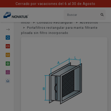
Cerrado por vacaciones del 6 al 30 de Agosto
Inicio
Conducto Rectangular
Accesorios
Portafiltros rectangular para manta filtrante
plisada sin filtro incorporado
Conducto Circular
Conducto Rectangular
Conducto Oval
Tubería Flexible
Material Difusor
Contactar