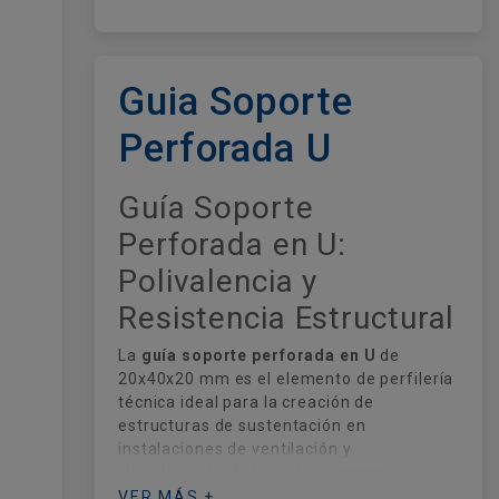
Guia Soporte
Perforada U
Guía Soporte
Perforada en U:
Polivalencia y
Resistencia Estructural
La
guía soporte perforada en U
de
20x40x20 mm es el elemento de perfilería
técnica ideal para la creación de
estructuras de sustentación en
instalaciones de ventilación y
climatización. Fabricada en
acero
galvanizado de alta durabilidad
, esta
VER MÁS +