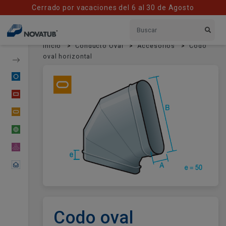
Cerrado por vacaciones del 6 al 30 de Agosto
Inicio
Conducto Oval
Accesorios
Codo
oval horizontal
Conducto Circular
Conducto Rectangular
Conducto Oval
Tubería Flexible
Material Difusor
Contactar
Codo oval