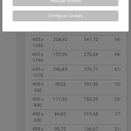
Rebutjar cookies
540
300 x
95,73
136,07
218,82
Configurar Cookies
850
400 x
290,46
462,14
736,53
1740
400 x
228,92
341,72
549,21
1350
400 x
192,06
276,04
444,23
1190
400 x
246,83
376,71
616,11
1570
400 x
78,22
101,90
159,34
560
400 x
111,36
156,25
249,08
890
400 x
84,82
115,48
175,17
650
400 x
95,73
136,07
218,82