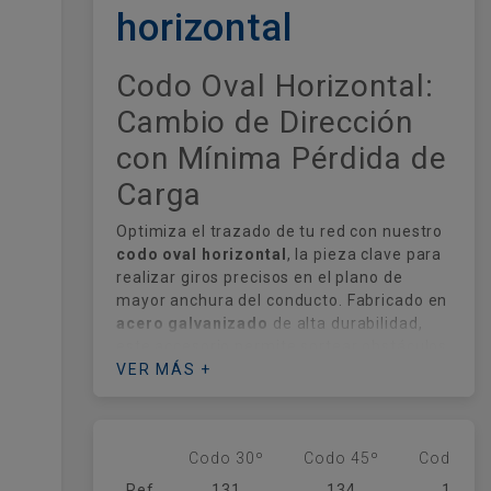
horizontal
Codo Oval Horizontal:
Cambio de Dirección
con Mínima Pérdida de
Carga
Optimiza el trazado de tu red con nuestro
codo oval horizontal
, la pieza clave para
realizar giros precisos en el plano de
mayor anchura del conducto. Fabricado en
acero galvanizado
de alta durabilidad,
este accesorio permite sortear obstáculos
estructurales en instalaciones con altura
VER MÁS +
limitada, garantizando una transición de
aire fluida y reduciendo drásticamente las
turbulencias internas.
Codo 30º
Codo 45º
Codo 90
Su diseño aerodinámico es fundamental
Ref.
131
134
139