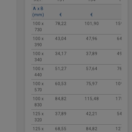
en sistemas de
climatización (HVAC) y
ventilación vista
A x B
, donde se busca
eficiencia energética y un funcionamiento
(mm)
€
€
€
silencioso. Gracias a su construcción
100 x
78,22
101,90
159,34
robusta, asegura una
estanqueidad total
730
y una resistencia superior a las presiones
100 x
43,04
47,96
64,43
del caudal. Disponible en diversos ángulos
390
y dimensiones, es la solución profesional
para mantener el rendimiento de tu
100 x
34,17
37,89
49,60
sistema oval en los puntos más críticos del
340
montaje.
100 x
51,27
57,64
76,79
440
100 x
60,53
75,97
109,71
570
100 x
84,82
115,48
175,17
830
125 x
37,89
42,21
54,97
320
125 x
68,55
84,82
127,44