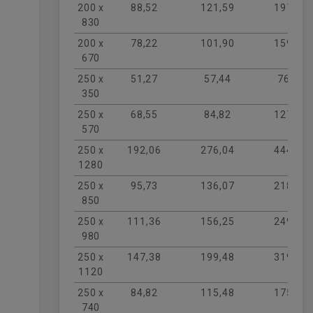
200 x
88,52
121,59
197,82
830
200 x
78,22
101,90
159,34
670
250 x
51,27
57,44
76,79
350
250 x
68,55
84,82
127,44
570
250 x
192,06
276,04
444,23
1280
250 x
95,73
136,07
218,82
850
250 x
111,36
156,25
249,08
980
250 x
147,38
199,48
319,27
1120
250 x
84,82
115,48
175,17
740