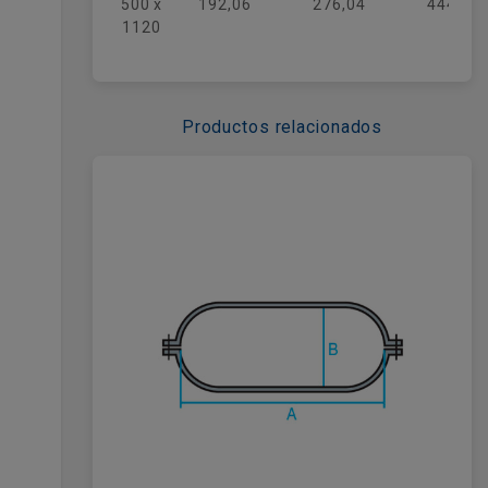
500 x
192,06
276,04
444,23
1120
Productos relacionados