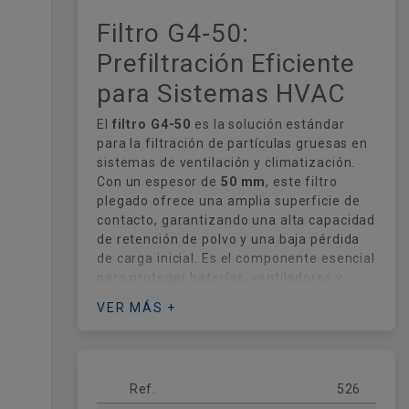
Filtro G4-50:
Prefiltración Eficiente
para Sistemas HVAC
El
filtro G4-50
es la solución estándar
para la filtración de partículas gruesas en
sistemas de ventilación y climatización.
Con un espesor de
50 mm
, este filtro
plegado ofrece una amplia superficie de
contacto, garantizando una alta capacidad
de retención de polvo y una baja pérdida
de carga inicial. Es el componente esencial
para proteger baterías, ventiladores y
filtros de mayor eficiencia (HEPA) contra
VER MÁS +
la acumulación de suciedad.
Fabricado con fibras sintéticas de alta
calidad y un marco robusto, el modelo G4-
50 cumple con la normativa de eficiencia
Ref.
526
gravimétrica, siendo ideal para entornos