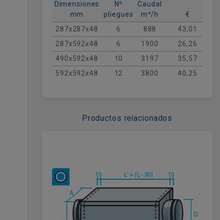
Dimensiones
Nº
Caudal
industriales, comerciales y unidades de
mm
pliegues
m³/h
€
tratamiento de aire (UTA). Su diseño
duradero asegura una
287x287x48
6
óptima calidad del
888
43,01
aire interior
y contribuye a la eficiencia
287x592x48
6
1900
26,26
energética del sistema, prolongando los
490x592x48
10
3197
35,57
intervalos de mantenimiento y reduciendo
los costes operativos.
592x592x48
12
3800
40,25
Productos relacionados