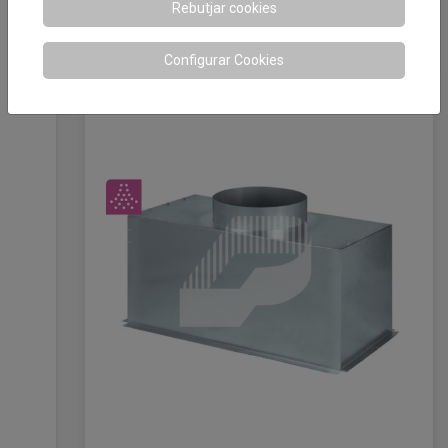
Rebutjar cookies
Plènum connexió múltiple
Configurar Cookies