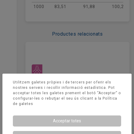
1000
83,51
91,88
100,24
Productes relacionats
Utilitzem galetes pròpies i de tercers per oferir els
nostres serveis i recollir informació estadística. Pot
acceptar totes les galetes prement el botó ”Acceptar” o
configurar-les o rebutjar el seu ús clicant a la
Política
de galetes
Acceptar totes