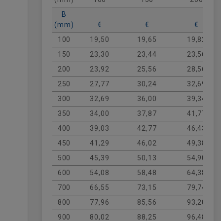
vegin la pols o els elements mecànics
darrere de la reixeta.
B
(mm)
€
€
€
És una solució
ideal per a oficines,
comerços i habitatges
100
19,50
on es requereix un
19,65
19,82
element de retorn durador i estètic.
150
23,30
23,44
23,56
Fabricada en alumini resistent, garanteix
200
23,92
25,56
28,56
un flux d'aire constant i silenciós gràcies a
la seva baixa pèrdua de càrrega. La seva
250
27,77
30,24
32,69
versatilitat permet la instal·lació tant en
300
32,69
36,00
39,34
parets com en sostres, oferint un
manteniment senzill i una llarga vida útil.
350
34,00
37,87
41,77
Trieu aquesta reixeta per aconseguir un
400
39,03
42,77
46,43
acabat professional que combina
privadesa visual i una circulació d'aire
450
41,29
46,02
49,38
òptima.
500
45,39
50,13
54,90
600
54,08
58,48
64,38
700
66,55
73,15
79,74
800
77,96
85,56
93,20
900
80,02
88,25
96,48