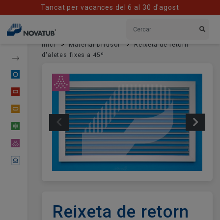
Tancat per vacances del 6 al 30 d'agost
Inici
Material Difusor
Reixeta de retorn
d'aletes fixes a 45º
Conducte Circular
Conducte Rectangular
Conducte Oval
Conducte Flexible
Material Difusor
Contactar
Reixeta de retorn