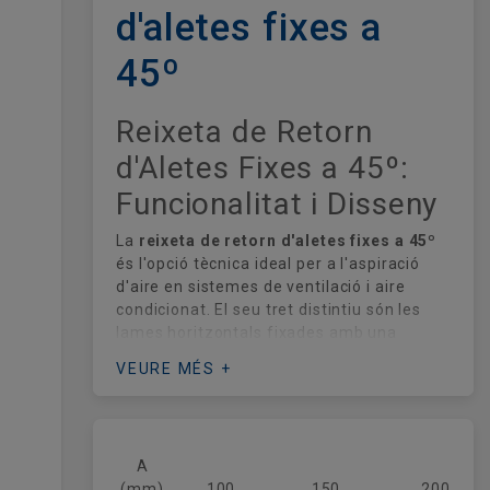
d'aletes fixes a
45º
Reixeta de Retorn
d'Aletes Fixes a 45º:
Funcionalitat i Disseny
La
reixeta de retorn d'aletes fixes a 45º
és l'opció tècnica ideal per a l'aspiració
d'aire en sistemes de ventilació i aire
condicionat. El seu tret distintiu són les
lames horitzontals fixades amb una
inclinació de 45 graus, un disseny que
VEURE MÉS +
oculta l'interior del conducte
sense
sacrificar la capacitat d'extracció del
sistema. Aquesta característica és
fonamental per mantenir la integritat
A
visual de les estances, evitant que es
(mm)
100
150
200