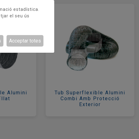
rmació estadística.
tjar el seu ús
s
Acceptar totes
le Alumini
Tub Superflexible Alumini
llat
Combi Amb Protecció
Exterior