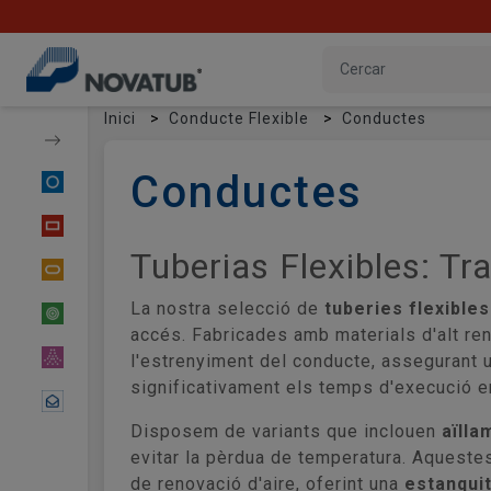
Inici
Conducte Flexible
Conductes
Conductes
Conducte Circular
Conducte Rectangular
Tuberias Flexibles: Tr
Conducte Oval
La nostra selecció de
tuberies flexibles
Conducte Flexible
accés. Fabricades amb materials d'alt re
Material Difusor
l'estrenyiment del conducte, assegurant u
significativament els temps d'execució e
Contactar
Disposem de variants que inclouen
aïlla
evitar la pèrdua de temperatura. Aqueste
de renovació d'aire, oferint una
estanqui