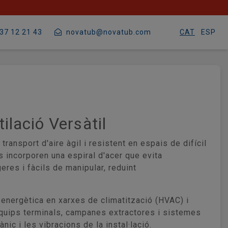
37 12 21 43
novatub@novatub.com
CAT
ESP
ilació Versàtil
ansport d'aire àgil i resistent en espais de difícil
 incorporen una espiral d'acer que evita
eres i fàcils de manipular, reduint
a energètica en xarxes de climatització (HVAC) i
equips terminals, campanes extractores i sistemes
nic i les vibracions de la instal·lació.