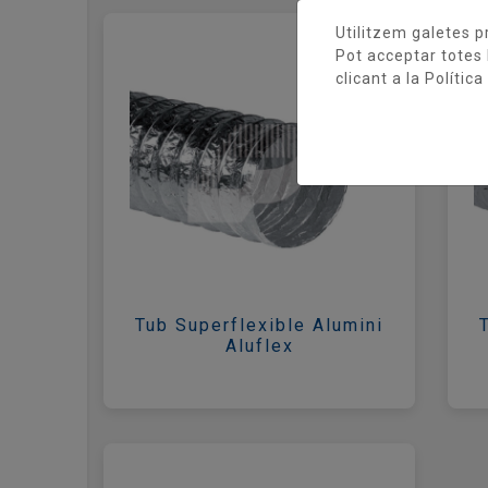
Utilitzem galetes pr
Pot acceptar totes 
clicant a la
Política
Tub Superflexible Alumini
Aluflex