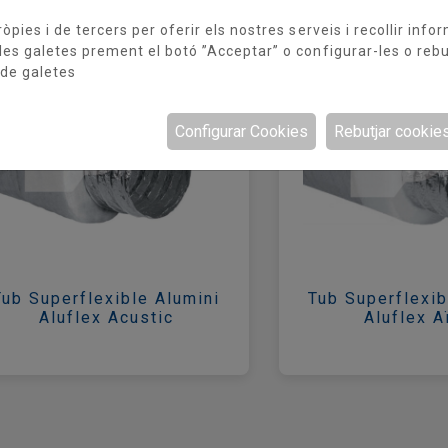
òpies i de tercers per oferir els nostres serveis i recollir info
les galetes prement el botó ”Acceptar” o configurar-les o rebu
 de galetes
Configurar Cookies
Rebutjar cookie
Tub Superflexible Alumini
Tub Superflexib
Aluflex Acustic
Aluflex Aï