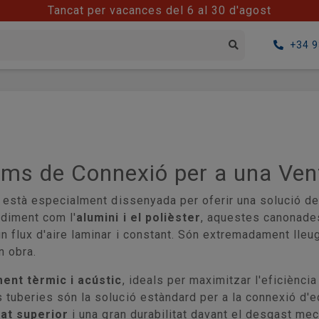
Tancat per vacances del 6 al 30 d'agost
+34 9
ams de Connexió per a una Vent
està especialment dissenyada per oferir una solució de tr
ndiment com l'
alumini i el polièster
, aquestes canonades
n flux d'aire laminar i constant. Són extremadament lleug
n obra.
ment tèrmic i acústic
, ideals per maximitzar l'eficiènci
s tuberies són la solució estàndard per a la connexió d'
tat superior
i una gran durabilitat davant el desgast mecà