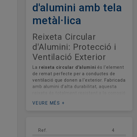
d'alumini amb tela
metàl·lica
Reixeta Circular
d'Alumini: Protecció i
Ventilació Exterior
La
reixeta circular d'alumini
és l'element
de remat perfecte per a conductes de
ventilació que donen a l'exterior. Fabricada
amb alumini d'alta durabilitat, aquesta
reixeta és totalment resistent a la corrosió
i als raigs UV, sent ideal per a instal·lacions
VEURE MÉS +
en façanes i patis. Incorpora una
malla
metàl·lica interior
de trama fina que
impedeix l'entrada d'insectes, ocells i pols,
protegint la integritat i la higiene de la
Ref.
4
seva instal·lació d'aire.