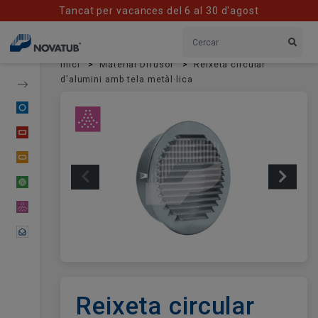
Tancat per vacances del 6 al 30 d'agost
Inici
Material Difusor
Reixeta circular
d'alumini amb tela metàl·lica
Conducte Circular
Conducte Rectangular
Conducte Oval
Conducte Flexible
Material Difusor
Contactar
Reixeta circular