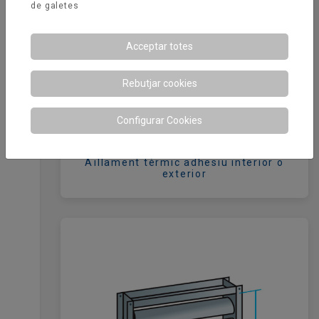
de galetes
Acceptar totes
Rebutjar cookies
Configurar Cookies
Aïllament tèrmic adhesiu interior o
exterior