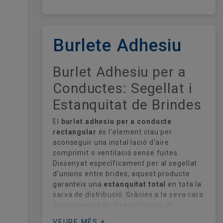
Burlete Adhesiu
Burlet Adhesiu per a
Conductes: Segellat i
Estanquitat de Brindes
El
burlet adhesiu per a conducte
rectangular
és l'element clau per
aconseguir una instal·lació d'aire
comprimit o ventilació sense fuites.
Dissenyat específicament per al segellat
d'unions entre brides, aquest producte
garanteix una
estanquitat total
en tota la
xarxa de distribució. Gràcies a la seva cara
autoadhesiva de fixació ràpida, el
muntatge esdevé més àgil i professional,
VEURE MÉS +