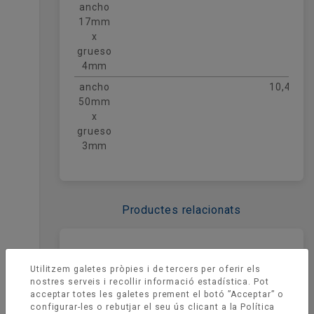
ancho
17mm
x
grueso
4mm
ancho
10,40
50mm
x
grueso
3mm
Productes relacionats
Utilitzem galetes pròpies i de tercers per oferir els
nostres serveis i recollir informació estadística. Pot
acceptar totes les galetes prement el botó ”Acceptar” o
configurar-les o rebutjar el seu ús clicant a la
Política