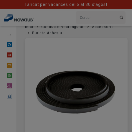
Tancat per vacances del 6 al 30 d'agost
Inici
Conducte Rectangular
Accessoris
Burlete Adhesiu
Conducte Circular
Conducte Rectangular
Conducte Oval
Conducte Flexible
Material Difusor
Contactar