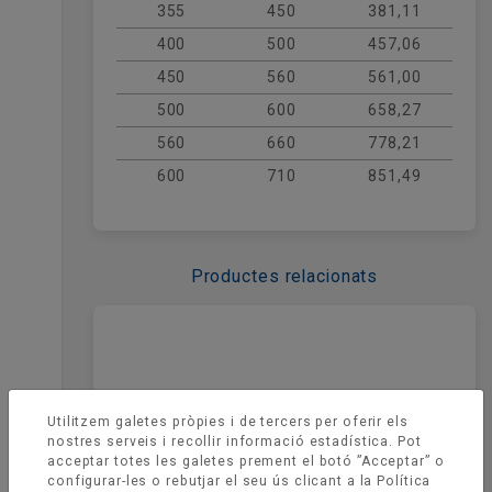
vibracions mecàniques, proporcionant un
355
450
381,11
sistema de ventilació silenciós i eficient.
400
500
457,06
450
560
561,00
500
600
658,27
560
660
778,21
600
710
851,49
Productes relacionats
Utilitzem galetes pròpies i de tercers per oferir els
nostres serveis i recollir informació estadística. Pot
acceptar totes les galetes prement el botó ”Acceptar” o
configurar-les o rebutjar el seu ús clicant a la
Política