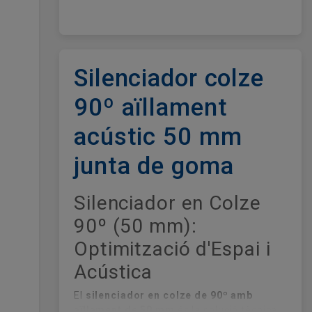
Silenciador colze
90º aïllament
acústic 50 mm
junta de goma
Silenciador en Colze
90º (50 mm):
Optimització d'Espai i
Acústica
El
silenciador en colze de 90º amb
aïllament de 50 mm
és la solució tècnica