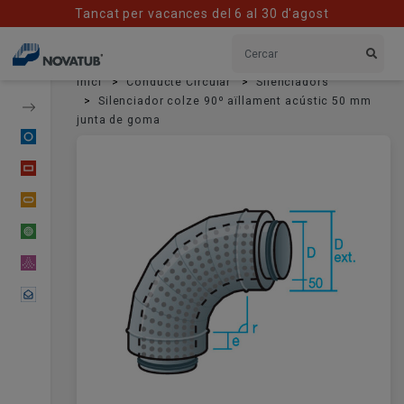
Tancat per vacances del 6 al 30 d'agost
Inici
Conducte Circular
Silenciadors
Silenciador colze 90º aïllament acústic 50 mm
junta de goma
Conducte Circular
Conducte Rectangular
Conducte Oval
Conducte Flexible
Material Difusor
Contactar