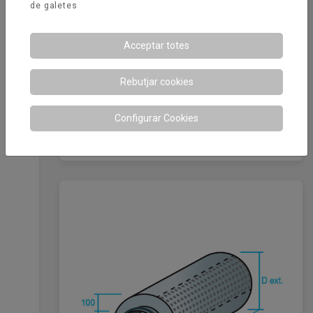
de galetes
Acceptar totes
Rebutjar cookies
Configurar Cookies
Silenciador circular amb aïllament
acústic 100 mm junta de goma