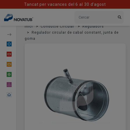
Tancat per vacances del 6 al 30 d'agost
Inici
Conducte Circular
Reguladors
Regulador circular de cabal constant, junta de
goma
Conducte Circular
Conducte Rectangular
Conducte Oval
Conducte Flexible
Material Difusor
Contactar