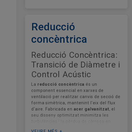
Reducció
concèntrica
Reducció Concèntrica:
Transició de Diàmetre i
Control Acústic
La
reducció concèntrica
és un
component essencial en xarxes de
ventilació per realitzar canvis de secció de
forma simètrica, mantenint l'eix del flux
d'aire. Fabricada en
acer galvanitzat
, el
seu disseny optimitzat minimitza les
turbulències i la pèrdua de càrrega en
sistemes
HVAC
, permetent una adaptació
VEURE MÉS +