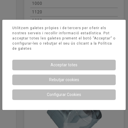
1000
1120
1200
Utilitzem galetes pròpies i de tercers per oferir els
1250
nostres serveis i recollir informació estadística. Pot
1500
acceptar totes les galetes prement el botó ”Acceptar” o
configurar-les o rebutjar el seu ús clicant a la
Política
de galetes
Productes relacionats
Acceptar totes
Rebutjar cookies
Configurar Cookies