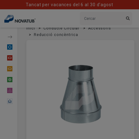
Tancat per vacances del 6 al 30 d'agost
Inici
Conducte Circular
Accessoris
Reducció concèntrica
Conducte Circular
Conducte Rectangular
Conducte Oval
Conducte Flexible
Material Difusor
Contactar