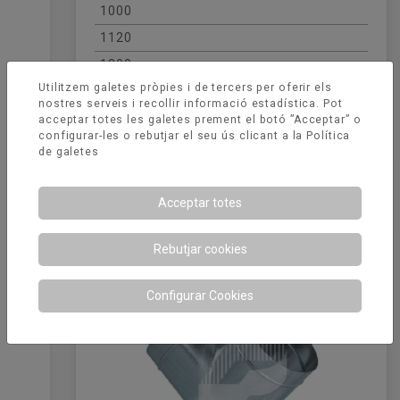
1000
1120
1200
Utilitzem galetes pròpies i de tercers per oferir els
1250
nostres serveis i recollir informació estadística. Pot
1500
acceptar totes les galetes prement el botó ”Acceptar” o
configurar-les o rebutjar el seu ús clicant a la
Política
de galetes
Productes relacionats
Acceptar totes
Rebutjar cookies
Configurar Cookies