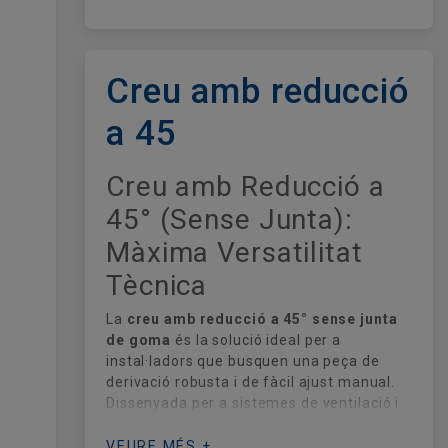
Creu amb reducció
a 45
Creu amb Reducció a
45° (Sense Junta):
Màxima Versatilitat
Tècnica
La
creu amb reducció a 45° sense junta
de goma
és la solució ideal per a
instal·ladors que busquen una peça de
derivació robusta i de fàcil ajust manual.
Dissenyada per a sistemes de ventilació i
extracció d'aire, la seva geometria de 45
graus permet una distribució equilibrada
VEURE MÉS +